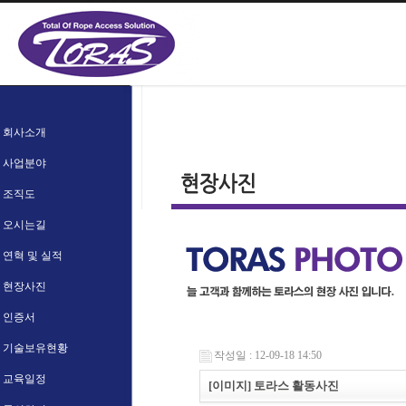
회사소개
사업분야
조직도
오시는길
연혁 및 실적
현장사진
인증서
기술보유현황
작성일 : 12-09-18 14:50
교육일정
[이미지] 토라스 활동사진