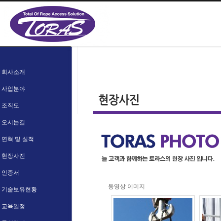
회사소개
사업분야
조직도
오시는길
연혁 및 실적
현장사진
인증서
동영상
이미지
기술보유현황
교육일정