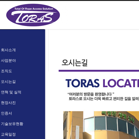
회사소개
사업분야
조직도
오시는길
연혁 및 실적
현장사진
인증서
기술보유현황
교육일정