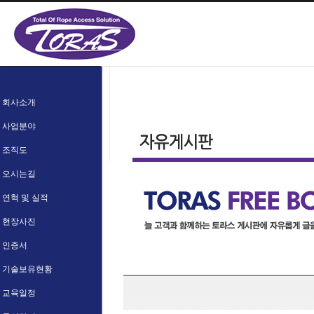
회사소개
사업분야
조직도
오시는길
연혁 및 실적
현장사진
인증서
기술보유현황
교육일정