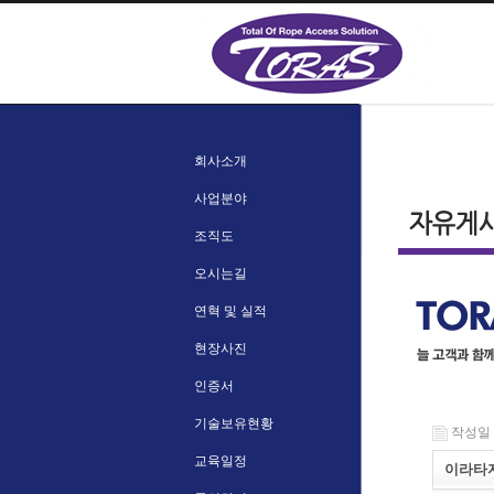
회사소개
사업분야
조직도
오시는길
연혁 및 실적
현장사진
인증서
기술보유현황
작성일 : 
교육일정
이라타