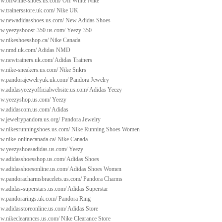
ww.offwhite-shoes.us.com/
Off White Nike
w.trainersstore.uk.com/
Nike UK
ww.newadidasshoes.us.com/
New Adidas Shoes
ww.yeezysboost-350.us.com/
Yeezy 350
ww.nikeshoesshop.ca/
Nike Canada
ww.nmd.uk.com/
Adidas NMD
ww.newtrainers.uk.com/
Adidas Trainers
ww.nike-sneakers.us.com/
Nike Snkrs
ww.pandorajewelryuk.uk.com/
Pandora Jewelry
w.adidasyeezyofficialwebsite.us.com/
Adidas Yeezy
ww.yeezyshop.us.com/
Yeezy
ww.adidascom.us.com/
Adidas
ww.jewelrypandora.us.org/
Pandora Jewelry
ww.nikesrunningshoes.us.com/
Nike Running Shoes Women
w.nike-onlinecanada.ca/
Nike Canada
ww.yeezyshoesadidas.us.com/
Yeezy
ww.adidasshoesshop.us.com/
Adidas Shoes
ww.adidasshoesonline.us.com/
Adidas Shoes Women
ww.pandoracharmsbracelets.us.com/
Pandora Charms
w.adidas-superstars.us.com/
Adidas Superstar
ww.pandorarings.uk.com/
Pandora Ring
w.adidasstoreonline.us.com/
Adidas Store
ww.nikeclearances.us.com/
Nike Clearance Store