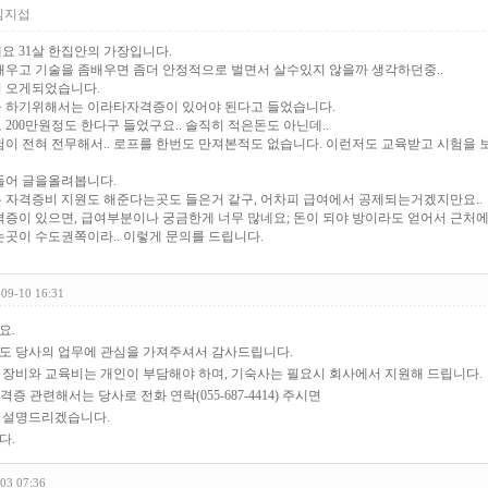
김지섭
요 31살 한집안의 가장입니다.
배우고 기술을 좀배우면 좀더 안정적으로 벌면서 살수있지 않을까 생각하던중..
 오게되었습니다.
 하기위해서는 이라타자격증이 있어야 된다고 들었습니다.
200만원정도 한다구 들었구요.. 솔직히 적은돈도 아닌데..
험이 전혀 전무해서.. 로프를 한번도 만져본적도 없습니다. 이런저도 교육받고 시험을
들어 글을올려봅니다.
 자격증비 지원도 해준다는곳도 들은거 같구, 어차피 급여에서 공제되는거겠지만요..
격증이 있으면, 급여부분이나 궁금한게 너무 많네요; 돈이 되야 방이라도 얻어서 근처에
는곳이 수도권쪽이라.. 이렇게 문의를 드립니다.
-09-10 16:31
요.
도 당사의 업무에 관심을 가져주셔서 감사드립니다.
장비와 교육비는 개인이 부담해야 하며, 기숙사는 필요시 회사에서 지원해 드립니다.
자격증 관련해서는 당사로 전화 연락(055-687-4414) 주시면
 설명드리겠습니다.
다.
03 07:36