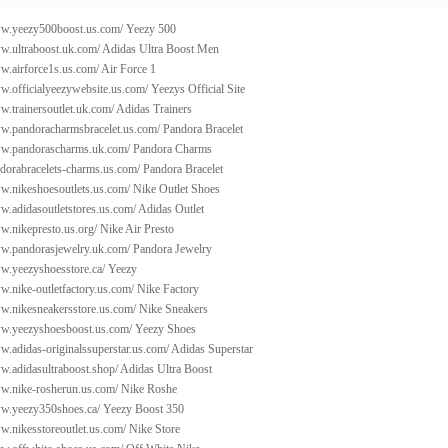
ww.yeezy500boost.us.com/
Yeezy 500
ww.ultraboost.uk.com/
Adidas Ultra Boost Men
w.airforce1s.us.com/
Air Force 1
w.officialyeezywebsite.us.com/
Yeezys Official Site
w.trainersoutlet.uk.com/
Adidas Trainers
ww.pandoracharmsbracelet.us.com/
Pandora Bracelet
ww.pandorascharms.uk.com/
Pandora Charms
ndorabracelets-charms.us.com/
Pandora Bracelet
ww.nikeshoesoutlets.us.com/
Nike Outlet Shoes
w.adidasoutletstores.us.com/
Adidas Outlet
w.nikepresto.us.org/
Nike Air Presto
ww.pandorasjewelry.uk.com/
Pandora Jewelry
ww.yeezyshoesstore.ca/
Yeezy
w.nike-outletfactory.us.com/
Nike Factory
ww.nikesneakersstore.us.com/
Nike Sneakers
ww.yeezyshoesboost.us.com/
Yeezy Shoes
w.adidas-originalssuperstar.us.com/
Adidas Superstar
w.adidasultraboost.shop/
Adidas Ultra Boost
ww.nike-rosherun.us.com/
Nike Roshe
ww.yeezy350shoes.ca/
Yeezy Boost 350
w.nikesstoreoutlet.us.com/
Nike Store