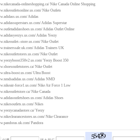
ww.nikecanada-onlineshopping.ca/
Nike Canada Online Shopping
w.nikeoutletsonline.us.com/
Nike Outlets
ww.adidass.us.com/
Adidas
ww.adidassuperstars.us.com/
Adidas Superstar
ww.outletadidasshoes.us.com/
Adidas Outlet Online
ww.adidasyeezys.us.com/
Adidas Yeezy
w.nikeoutlet--store.us.com/
Nike Outlet
w.trainerssale.uk.com/
Adidas Trainers UK
w.nikeoutletstores.us.com/
Nike Outlet
ww.yeezyboost350v2.us.com/
Yeezy Boost 350
w.shoesoutletstores.ca/
Nike Outlet
w.ultra-boost.us.com/
Ultra Boost
ww.nmdsadidas.us.com/
Adidas NMD
w.nikeair-force1.us.com/
Nike Air Force 1 Low
w.nikeoutletstore.ca/
Nike Canada
ww.adidasoutletshoes.us.com/
Adidas Shoes
w.nikesoutlets.us.com/
Nikes
ww.yeezycanadastore.ca/
Yeezy
w.nikeclearancestores.us.com/
Nike Clearance
ww.pandoras.uk.com/
Pandora