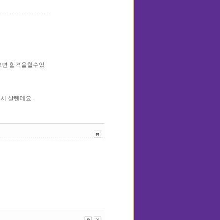
 보면 합격을할수있
서 살텐데요..