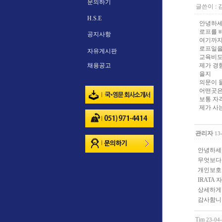
문의하기
글쓴이 :
H.S.E
안녕하세
로프를 
공지사항
여기까지
로프일을
자유게시판
교육비도 
채용공고
제가 경
을지
의문이 
어떤곳은
보통 자
제가 사
관리자
13
안녕하세
무엇보다
개인보호 
IRATA 
상세하게
감사함니
Tim
23-04-