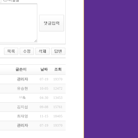
비밀글
글쓴이
날짜
조회
관리자
07-19
19370
유승현
10-05
12472
^^&
04-30
13453
김지섭
09-08
15761
최재영
11-15
18405
관리자
07-19
19370