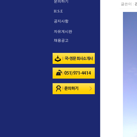
문의하기
글쓴이 :
H.S.E
공지사항
자유게시판
채용공고