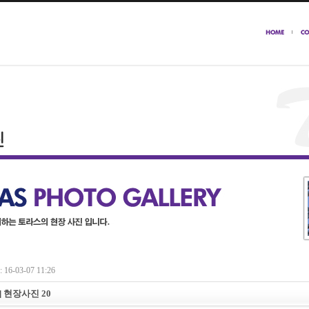
16-03-07 11:26
] 현장사진 20