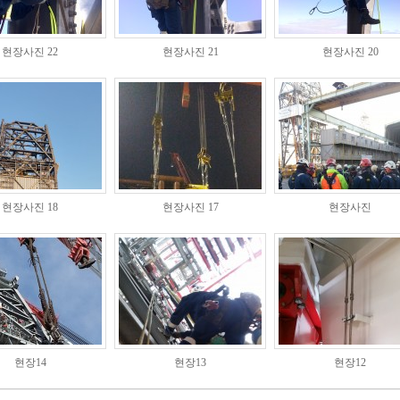
현장사진 22
현장사진 21
현장사진 20
현장사진 18
현장사진 17
현장사진
현장14
현장13
현장12