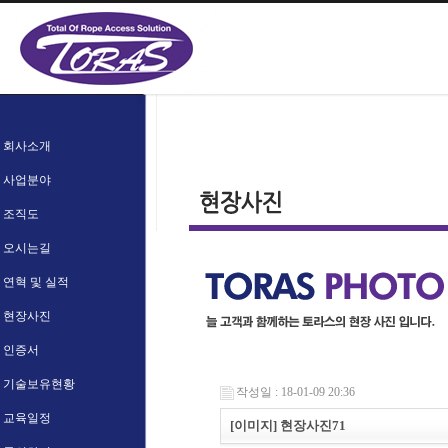
회사소개
사업분야
조직도
오시는길
연혁 및 실적
현장사진
인증서
기술보유현황
작성일 : 18-01-09 20:36
교육일정
[이미지] 현장사진71